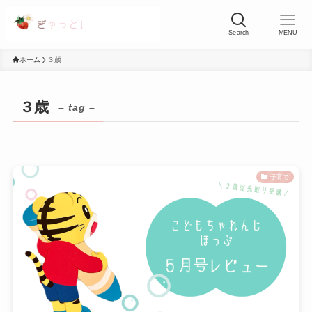
Search
MENU
ホーム
３歳
３歳
– tag –
子育て