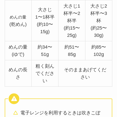
大さじ1
大さじ2
大さじ
杯半〜2
杯半〜3
1〜1杯半
めんの量
杯半
杯
(乾めん)
(約10〜
(約15〜
(約25〜
15g)
25g)
30g)
めんの量
約34〜
約51〜
約85〜
(ゆで)
51g
85g
102g
粗く刻ん
めんの長
そのままあげてくだ
でくださ
さ
さい
い
電子レンジを利用するときは吹きこぼ