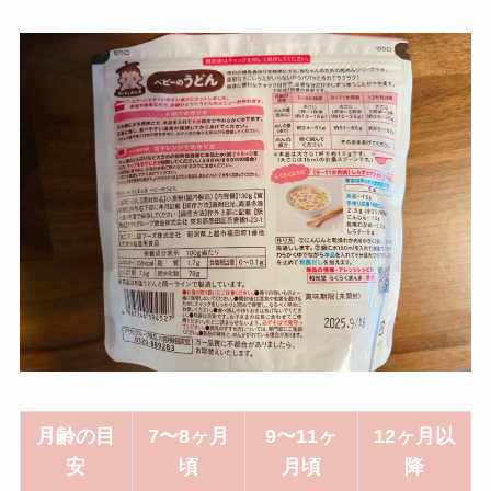
月齢の目
7〜8ヶ月
9〜11ヶ
12ヶ月以
安
頃
月頃
降