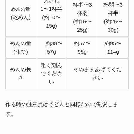
大さじ
杯半〜3
杯弱〜3
1〜1杯半
めんの量
杯弱
杯半
(乾めん)
(約10〜
(約15〜
(約25〜
15g)
25g)
30g)
めんの量
約38〜
約57〜
約95〜
(ゆで)
57g
95g
114g
粗く刻ん
めんの長
そのままあげてくだ
でくださ
さ
さい
い
作る時の注意点はうどんと同様なので割愛しま
す。