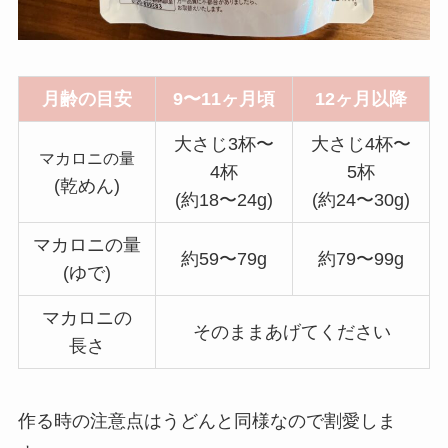
月齢の目安
9〜11ヶ月頃
12ヶ月以降
大さじ3杯〜
大さじ4杯〜
マカロニの量
4杯
5杯
(乾めん)
(約18〜24g)
(約24〜30g)
マカロニの量
約59〜79g
約79〜99g
(ゆで)
マカロニの
そのままあげてください
長さ
作る時の注意点はうどんと同様なので割愛しま