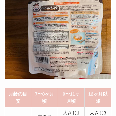
月齢の目
7〜8ヶ月
9〜11ヶ
12ヶ月以
安
頃
月頃
降
大さじ1
大さじ3