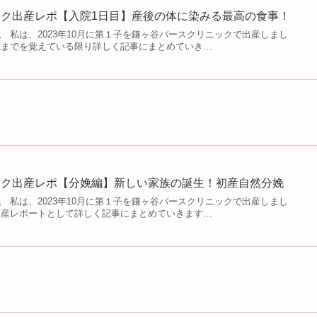
ク出産レポ【入院1日目】産後の体に染みる最高の食事！
 私は、2023年10月に第１子を鎌ヶ谷バースクリニックで出産しまし
院までを覚えている限り詳しく記事にまとめていき…
ック出産レポ【分娩編】新しい家族の誕生！初産自然分娩
 私は、2023年10月に第１子を鎌ヶ谷バースクリニックで出産しまし
出産レポートとして詳しく記事にまとめていきます…