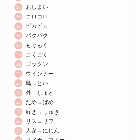
おしまい
コロコロ
ピカピカ
パクパク
もぐもぐ
ごくごく
ゴックン
ウインナー
鳥→とい
外→しょと
だめ→ばめ
好き→しゅき
リス→リフ
人参→にじん