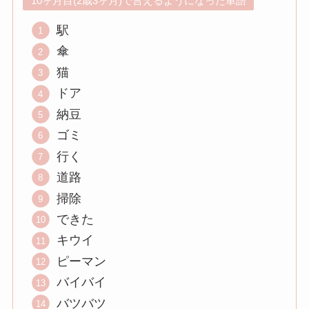
10ヶ月目(2歳3ヶ月)で言えるようになった単語
駅
傘
猫
ドア
納豆
ゴミ
行く
道路
掃除
できた
キウイ
ピーマン
バイバイ
バツバツ