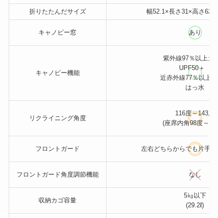
折りたたんだサイズ
幅52.1×長さ31×高さ62.8-7
キャノピー窓
あり
紫外線97％以上カ
UPF50＋
キャノピー機能
近赤外線77％以上
はっ水
116度～143度
リクライニング角度
(座席内角98度～12
フロントガード
左右どちらからでも片手で
フロントガード角度調節機能
なし
5㎏以下
収納カゴ容量
(29.2ℓ)