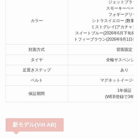
ジェットブラッ
スモーキーベージ
フォギーグリー
カラー
シトラスイエロー (数量限定
ミストグレイ(アカチャン
スイートブルー(2026年6月下旬発売
トフィーブラウン(2026年9月1日発
対面方式
背面固定
タイヤ
全輪サスペンショ
足置きステップ
あり
ベルト
マグネットイージー
1年保証
保証期間
(WEB登録で3年保
新モデル(Viit AB)