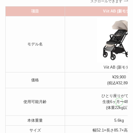
スクロールできます
項目
Viit AB (新モデル
モデル名
Viit AB (新モデル
¥29,900
価格
(税込¥32,890)
ひとり座りができ
使用可能月齢
生後6ヶ月〜48ヶ
(体重22kg以下)
本体重量
5.6kg
サイズ
幅52.1×長さ85.7×高さ1