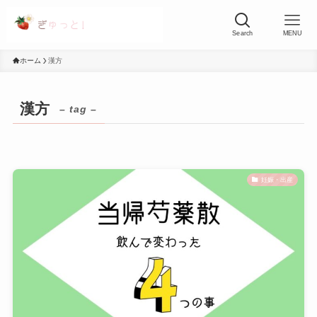
Search
MENU
ホーム
漢方
漢方
– tag –
妊娠・出産