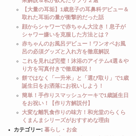
果解説＆私が飲んだサプリ２選
【大量の耳垢】1歳息子の耳鼻科デビュー＆
取れた耳垢の量が衝撃的だった話
顔からシャワーで赤ちゃん大泣き！息子が
シャワー嫌いを克服した方法とは？
赤ちゃんのお風呂デビュー！ワンオペお風
呂の必須グッズと入れ方を徹底解説
これを見れば完璧！沐浴のアイテム4選＆や
り方を写真付きで徹底解説！
餅ではなく「一升米」と「選び取り」で1歳
誕生日をお洒落にお祝いしよう！
簡単！手作りスマッシュケーキで1歳誕生日
をお祝い！【作り方解説付】
大変な離乳食作りの味方！和光堂のらくら
くまんまシリーズがおすすめな理由
カテゴリー:
暮らし・お金