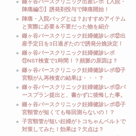
鎌ヶ谷バースクリニック出産レポ【入院・
陣痛編①】誘発剤投与で陣痛開始！
陣痛・入院バッグとは？おすすめアイテム
と実際に必要＆不要だった物を紹介
鎌ヶ谷バースクリニック妊婦健診レポ⑫出
産予定日を3日過ぎたので誘発分娩決定！
鎌ヶ谷バースクリニック妊婦健診レポ
⑪NST検査で1時間！？頻脈の原因は？
鎌ヶ谷バースクリニック妊婦健診レポ⑩子
宮頸がん再検査の結果は・・・？
鎌ヶ谷バースクリニック妊婦健診レポ⑨バ
ースプラン提出と、書かずに後悔した事。
鎌ヶ谷バースクリニック妊婦健診レポ⑧子
宮頸管が短くても毎回測らないの！？
子宮頸管が短い妊婦がトコちゃんベルトで
対策してみた！効果は？欠点は？