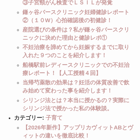
③子宮頸がん検査でＬＳＩＬが発覚
鎌ヶ谷バースクリニック妊婦健診レポート
②（１０W）心拍確認後の初健診！
産院選びの条件は？私が鎌ヶ谷バースクリ
ニックに決めた理由と健診レポ①
不妊治療を諦めてから妊娠するまでに取り
入れた９つのことを紹介します！
船橋駅前レディースクリニックでの不妊治
療レポート！【人工授精４回】
当帰芍薬散の効果は？妊活の体質改善で飲
み始めて変わった事を紹介します！
シリンジ法とは？本当に授かるの？実際に
シリンジ法で授かった私の体験談。
カテゴリー:
子育て
【2026年新作】アップリカヴィットABとヴ
ィットの違いを徹底比較！