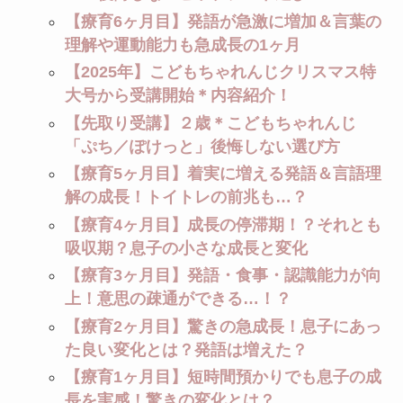
【療育6ヶ月目】発語が急激に増加＆言葉の
理解や運動能力も急成長の1ヶ月
【2025年】こどもちゃれんじクリスマス特
大号から受講開始＊内容紹介！
【先取り受講】２歳＊こどもちゃれんじ
「ぷち／ぽけっと」後悔しない選び方
【療育5ヶ月目】着実に増える発語＆言語理
解の成長！トイトレの前兆も…？
【療育4ヶ月目】成長の停滞期！？それとも
吸収期？息子の小さな成長と変化
【療育3ヶ月目】発語・食事・認識能力が向
上！意思の疎通ができる…！？
【療育2ヶ月目】驚きの急成長！息子にあっ
た良い変化とは？発語は増えた？
【療育1ヶ月目】短時間預かりでも息子の成
長を実感！驚きの変化とは？