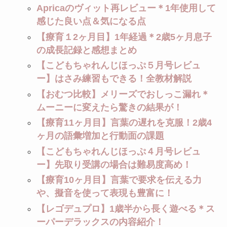
Apricaのヴィット再レビュー＊1年使用して
感じた良い点＆気になる点
【療育１2ヶ月目】1年経過＊2歳5ヶ月息子
の成長記録と感想まとめ
【こどもちゃれんじほっぷ５月号レビュ
ー】はさみ練習もできる！全教材解説
【おむつ比較】メリーズでおしっこ漏れ＊
ムーニーに変えたら驚きの結果が！
【療育11ヶ月目】言葉の遅れを克服！2歳4
ヶ月の語彙増加と行動面の課題
【こどもちゃれんじほっぷ４月号レビュ
ー】先取り受講の場合は難易度高め！
【療育10ヶ月目】言葉で要求を伝える力
や、擬音を使って表現も豊富に！
【レゴデュプロ】1歳半から長く遊べる＊ス
ーパーデラックスの内容紹介！